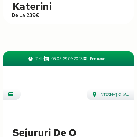
Katerini
De La 239€
7 zile
05.05-29.09.2023
Persoane: -
INTERNAȚIONAL
,
Grecia
Sejururi De O