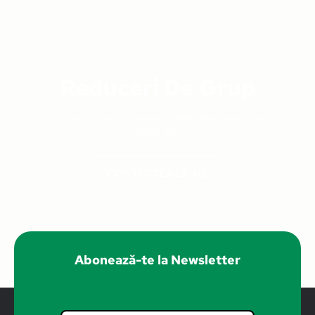
Reduceri De Grup
Ai un grup de peste 19 persoane? Avem oferte avantajoase
pentru tine!
CONTACTEAZĂ-NE
PROMO
Abonează-te la Newsletter