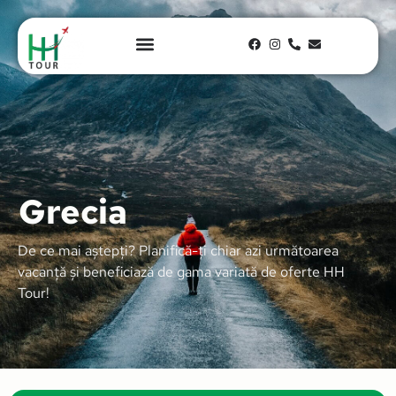
Grecia
De ce mai aștepți? Planifică-ți chiar azi următoarea
vacanță și beneficiază de gama variată de oferte HH
Tour!