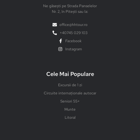
Ne găsești pe Strada Panselelor
Nr. 2, în Pitești sau la:
office@hhtour.ro
+40745 029 103
Facebook
Instagram
Cele Mai Populare
Excursii de 1 zi
Circuite internaționale autocar
Seniori 55+
Munte
Litoral