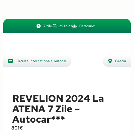
,
Ungaria
7 zile
29.12.23
Persoane: -
Circuite Internaționale Autocar
Grecia
,
Revelion Internațional
REVELION 2024 La
ATENA 7 Zile –
Autocar***
801€