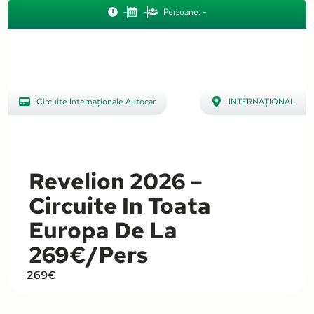
-
-
Persoane: -
Circuite Internaționale Autocar
INTERNAȚIONAL
,
,
Circuite România Autocar
Elveția
,
,
Revelion Internațional
Grecia
,
,
Revelion 2026 –
Revelion România
Istanbul
,
Circuite In Toata
Italia
,
Europa De La
Macedonia
,
269€/pers
ROMÂNIA
,
269€
Serbia
,
Turcia