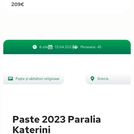
209€
6 zile
13.04.2023
Persoane: 45
Paște și sărbători religioase
Grecia
,
INTERNAȚIONAL
Paste 2023 Paralia
Katerini