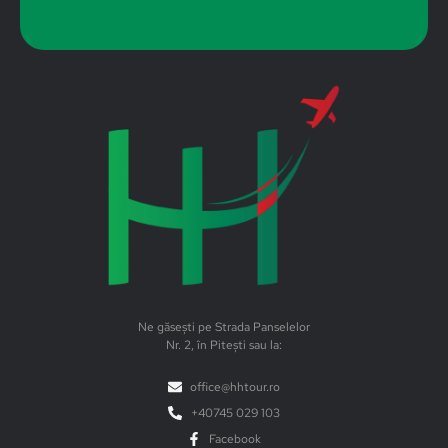
Ne găsești pe Strada Panselelor
Nr. 2, în Pitești sau la:
office@hhtour.ro
+40745 029 103
Facebook