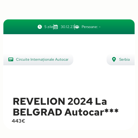
,
Ungaria
5 zile
30.12.23
Persoane: -
Circuite Internaționale Autocar
Serbia
,
Revelion Internațional
REVELION 2024 La
BELGRAD Autocar***
443€