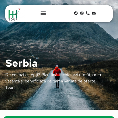
Serbia
De ce mai aștepți? Planifică-ți chiar azi următoarea
vacanță și beneficiază de gama variată de oferte HH
Tour!