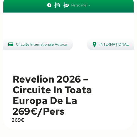
-
-
Persoane: -
Circuite Internaționale Autocar
INTERNAȚIONAL
,
,
Circuite România Autocar
Elveția
,
,
Revelion Internațional
Grecia
,
,
Revelion 2026 –
Revelion România
Istanbul
,
Circuite In Toata
Italia
,
Europa De La
Macedonia
,
269€/pers
ROMÂNIA
,
269€
Serbia
,
Turcia