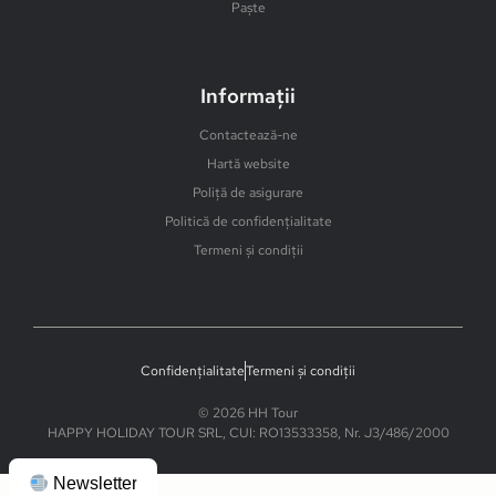
Paște
Informații
Contactează-ne
Hartă website
Poliță de asigurare
Politică de confidențialitate
Termeni și condiții
Confidențialitate
Termeni și condiții
© 2026 HH Tour
HAPPY HOLIDAY TOUR SRL, CUI: RO13533358, Nr. J3/486/2000
Newsletter