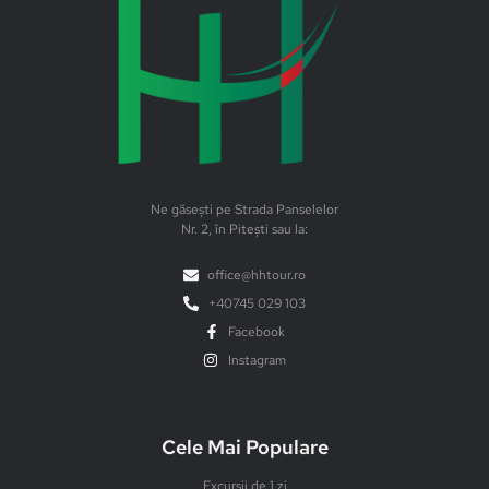
Ne găsești pe Strada Panselelor
Nr. 2, în Pitești sau la:
office@hhtour.ro
+40745 029 103
Facebook
Instagram
Cele Mai Populare
Excursii de 1 zi