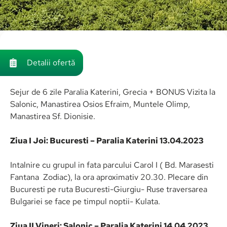
Detalii ofertă
Sejur de 6 zile Paralia Katerini, Grecia + BONUS Vizita la
Salonic, Manastirea Osios Efraim, Muntele Olimp,
Manastirea Sf. Dionisie.
Ziua I Joi: Bucuresti – Paralia Katerini 13.04.2023
Intalnire cu grupul in fata parcului Carol I ( Bd. Marasesti
Fantana Zodiac), la ora aproximativ 20.30. Plecare din
Bucuresti pe ruta Bucuresti-Giurgiu- Ruse traversarea
Bulgariei se face pe timpul noptii- Kulata.
Ziua II Vineri:
Salonic
– Paralia Katerini 14.04.2023