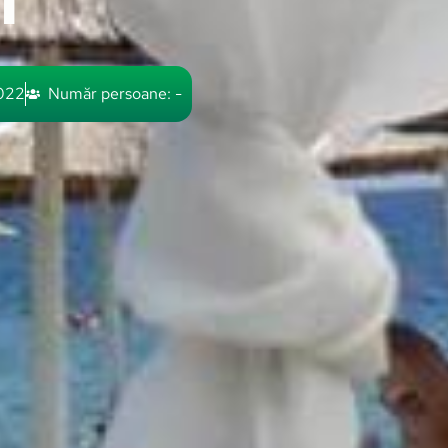
i
2022
Număr persoane: -