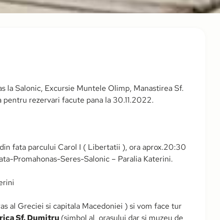
as la Salonic, Excursie Muntele Olimp, Manastirea Sf.
a pentru rezervari facute pana la 30.11.2022.
n fata parcului Carol I ( Libertatii ), ora aprox.20:30
ata-Promahonas-Seres-Salonic – Paralia Katerini.
rini
as al Greciei si capitala Macedoniei ) si vom face tur
rica Sf. Dumitru
(simbol al orasului dar si muzeu de