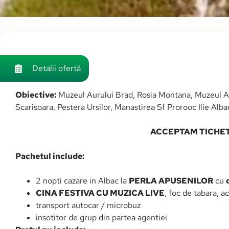
Detalii ofertă
Obiective:
Muzeul Aurului Brad, Rosia Montana, Muzeul A
Scarisoara, Pestera Ursilor, Manastirea Sf Prorooc Ilie Alb
ACCEPTAM TICHE
Pachetul include:
2 nopti cazare in Albac la
PERLA APUSENILOR
cu
CINA FESTIVA CU MUZICA LIVE
, foc de tabara, a
transport autocar / microbuz
insotitor de grup din partea agentiei