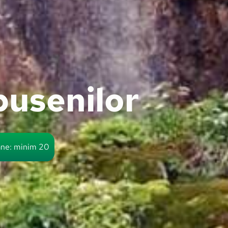
usenilor
ne: minim 20