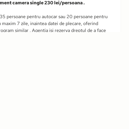
liment camera single 230 lei/persoana .
 (35 persoane pentru autocar sau 20 persoane pentru
 maxim 7 zile, inaintea datei de plecare, oferind
program similar . Agentia isi rezerva dreptul de a face
mic pretul si programul turistic.