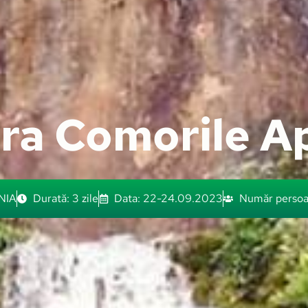
ra Comorile Ap
NIA
Durată: 3 zile
Data: 22-24.09.2023
Număr persoa