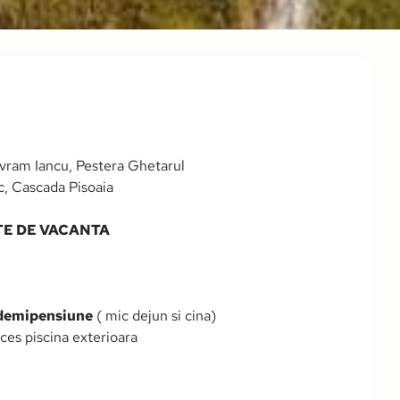
vram Iancu, Pestera Ghetarul
ac, Cascada Pisoaia
TE DE VACANTA
demipensiune
( mic dejun si cina)
cces piscina exterioara