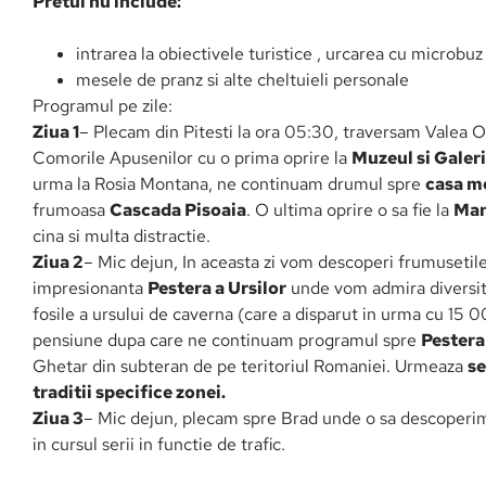
Pretul nu include:
intrarea la obiectivele turistice , urcarea cu microbu
mesele de pranz si alte cheltuieli personale
Programul pe zile:
Ziua 1
– Plecam din Pitesti la ora 05:30, traversam Valea 
Comorile Apusenilor cu o prima oprire la
Muzeul si Galeri
urma la Rosia Montana, ne continuam drumul spre
casa m
frumoasa
Cascada Pisoaia
. O ultima oprire o sa fie la
Mana
cina si multa distractie.
Ziua 2
– Mic dejun, In aceasta zi vom descoperi frumusetil
impresionanta
Pestera a Ursilor
unde vom admira diversita
fosile a ursului de caverna (care a disparut in urma cu 15 0
pensiune dupa care ne continuam programul spre
Pestera
Ghetar din subteran de pe teritoriul Romaniei. Urmeaza
se
traditii specifice zonei.
Ziua 3
– Mic dejun, plecam spre Brad unde o sa descoper
in cursul serii in functie de trafic.