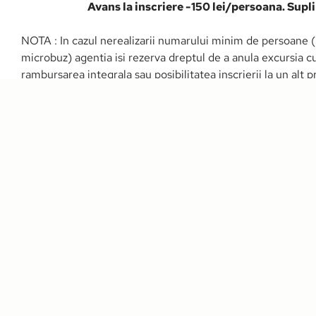
Avans la inscriere -150 lei/persoana. Sup
NOTA : In cazul nerealizarii numarului minim de persoane
microbuz) agentia isi rezerva dreptul de a anula excursia cu
rambursarea integrala sau posibilitatea inscrierii la un alt 
unele mici schimbari de traseu care nu afecteaza insa cu ni
Galerie