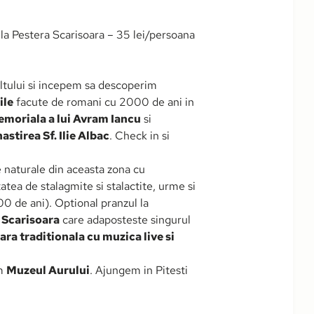
z la Pestera Scarisoara – 35 lei/persoana
Oltului si incepem sa descoperim
ile
facute de romani cu 2000 de ani in
emoriala a lui Avram Iancu
si
stirea Sf. Ilie Albac
. Check in si
e naturale din aceasta zona cu
tea de stalagmite si stalactite, urme si
00 de ani). Optional pranzul la
 Scarisoara
care adaposteste singurul
ara traditionala cu muzica live si
im
Muzeul Aurului
. Ajungem in Pitesti