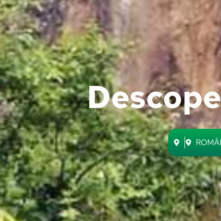
Descope
ROMÂ