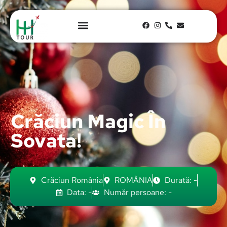
Crăciun Magic În
Sovata!
Crăciun România
ROMÂNIA
Durată: -
Data: -
Număr persoane: -