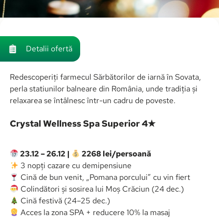
Detalii ofertă
Redescoperiți farmecul Sărbătorilor de iarnă în Sovata,
perla statiunilor balneare din România, unde tradiția și
relaxarea se întâlnesc într-un cadru de poveste.
Crystal Wellness Spa Superior 4★
23.12 – 26.12 |
2268 lei/persoană
3 nopți cazare cu demipensiune
Cină de bun venit, „Pomana porcului” cu vin fiert
Colindători și sosirea lui Moș Crăciun (24 dec.)
Cină festivă (24–25 dec.)
Acces la zona SPA + reducere 10% la masaj